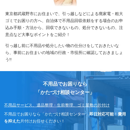
東京都武蔵野市にお住まいで、引っ越しなどによる廃家電・粗大
ゴミでお困りの方へ、自治体で不用品回収依頼をする場合のお申
込み手順・方法から、回収できないもの、処分できないもの、注
意点など大事なポイントをご紹介！
引っ越し前に不用品や処分したい物の仕分けをしておきたいな
ら、事前にお住まいの地域の行政・市役所に確認しておきましょ
う!!
不用品でお困りなら
「かたづけ相談センター」
不用品サービス、遺品整理・生前整理、ゴミ屋敷の片付け
不用品でお困りなら「かたづけ相談センター」
即日対応可能
！
費用
を抑えた
片付けお任せください！