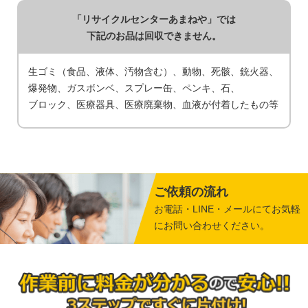
「リサイクルセンターあまねや」では
下記のお品は回収できません。
生ゴミ（食品、液体、汚物含む）
動物
死骸
銃火器
爆発物
ガスボンベ
スプレー缶
ペンキ
石
ブロック
医療器具
医療廃棄物
血液が付着したもの等
ご依頼の流れ
お電話・LINE・メールにてお気軽
にお問い合わせください。