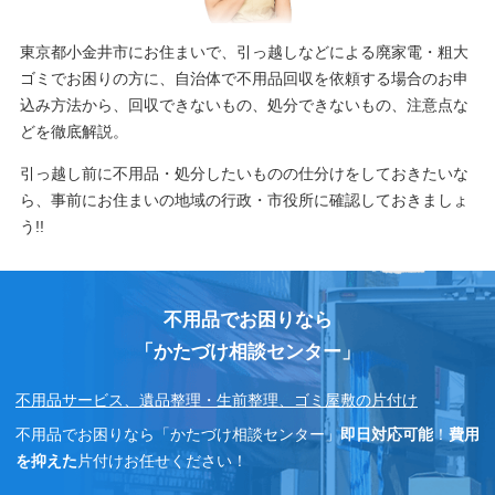
東京都小金井市にお住まいで、引っ越しなどによる廃家電・粗大
ゴミでお困りの方に、自治体で不用品回収を依頼する場合のお申
込み方法から、回収できないもの、処分できないもの、注意点な
どを徹底解説。
引っ越し前に不用品・処分したいものの仕分けをしておきたいな
ら、事前にお住まいの地域の行政・市役所に確認しておきましょ
う!!
不用品でお困りなら
「かたづけ相談センター」
不用品サービス、遺品整理・生前整理、ゴミ屋敷の片付け
不用品でお困りなら「かたづけ相談センター」
即日対応可能
！
費用
を抑えた
片付けお任せください！