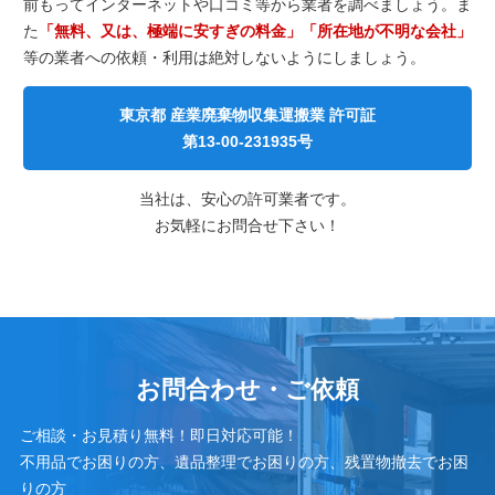
前もってインターネットや口コミ等から業者を調べましょう。ま
た
「無料、又は、極端に安すぎの料金」「所在地が不明な会社」
等の業者への依頼・利用は絶対しないようにしましょう。
東京都 産業廃棄物収集運搬業 許可証
第13-00-231935号
当社は、安心の許可業者です。
お気軽にお問合せ下さい！
お問合わせ・ご依頼
ご相談・お見積り無料！即日対応可能！
不用品でお困りの方、遺品整理でお困りの方、残置物撤去でお困
りの方