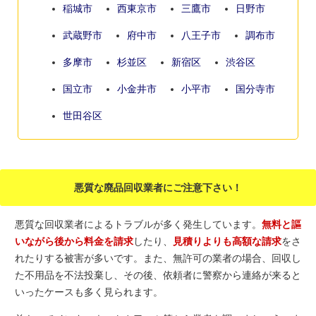
稲城市
西東京市
三鷹市
日野市
武蔵野市
府中市
八王子市
調布市
多摩市
杉並区
新宿区
渋谷区
国立市
小金井市
小平市
国分寺市
世田谷区
悪質な廃品回収業者にご注意下さい！
悪質な回収業者によるトラブルが多く発生しています。
無料と謳
いながら後から料金を請求
したり、
見積りよりも高額な請求
をさ
れたりする被害が多いです。また、無許可の業者の場合、回収し
た不用品を不法投棄し、その後、依頼者に警察から連絡が来ると
いったケースも多く見られます。