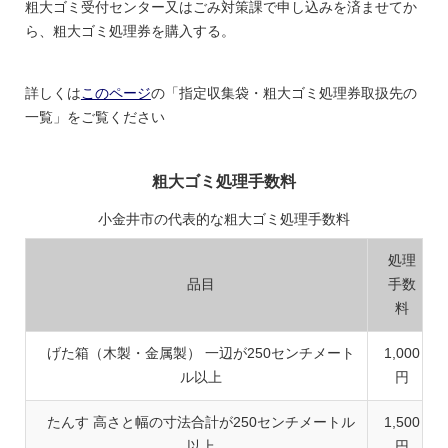
粗大ゴミ受付センター又はごみ対策課で申し込みを済ませてか
ら、粗大ゴミ処理券を購入する。
詳しくは
このページ
の「指定収集袋・粗大ゴミ処理券取扱先の
一覧」をご覧ください
粗大ゴミ処理手数料
小金井市の代表的な粗大ゴミ処理手数料
処理
品目
手数
料
げた箱（木製・金属製） 一辺が250センチメート
1,000
ル以上
円
たんす 高さと幅の寸法合計が250センチメートル
1,500
以上
円